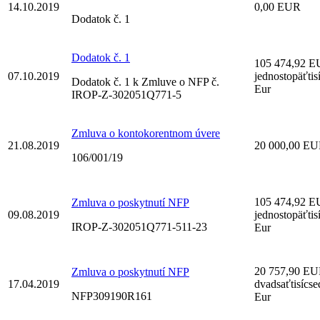
14.10.2019
0,00 EUR
Dodatok č. 1
Dodatok č. 1
105 474,92 
07.10.2019
jednostopäťtis
Dodatok č. 1 k Zmluve o NFP č.
Eur
IROP-Z-302051Q771-5
Zmluva o kontokorentnom úvere
21.08.2019
20 000,00 E
106/001/19
105 474,92 
Zmluva o poskytnutí NFP
09.08.2019
jednostopäťtis
IROP-Z-302051Q771-511-23
Eur
20 757,90 E
Zmluva o poskytnutí NFP
17.04.2019
dvadsaťtisícs
NFP309190R161
Eur