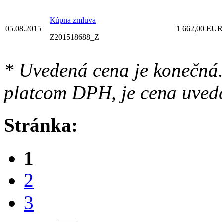
Kúpna zmluva
05.08.2015
1 662,00 EU
Z201518688_Z
* Uvedená cena je konečná.
platcom DPH, je cena uved
Stránka:
1
2
3