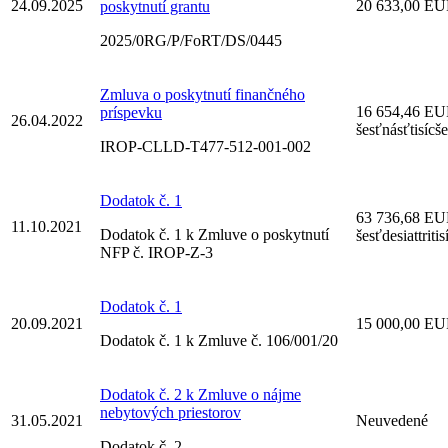
24.09.2025
20 633,00 E
poskytnutí grantu
2025/0RG/P/FoRT/DS/0445
Zmluva o poskytnutí finančného
16 654,46 E
príspevku
26.04.2022
šesťnásťtisícš
IROP-CLLD-T477-512-001-002
Dodatok č. 1
63 736,68 E
11.10.2021
Dodatok č. 1 k Zmluve o poskytnutí
šesťdesiattrit
NFP č. IROP-Z-3
Dodatok č. 1
20.09.2021
15 000,00 EUR
Dodatok č. 1 k Zmluve č. 106/001/20
Dodatok č. 2 k Zmluve o nájme
nebytových priestorov
31.05.2021
Neuvedené
Dodatok č. 2