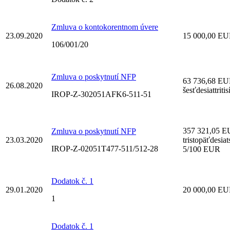
Zmluva o kontokorentnom úvere
23.09.2020
15 000,00 EUR
106/001/20
Zmluva o poskytnutí NFP
63 736,68 E
26.08.2020
šesťdesiattrit
IROP-Z-302051AFK6-511-51
357 321,05 
Zmluva o poskytnutí NFP
23.03.2020
tristopäťdesia
IROP-Z-02051T477-511/512-28
5/100 EUR
Dodatok č. 1
29.01.2020
20 000,00 E
1
Dodatok č. 1