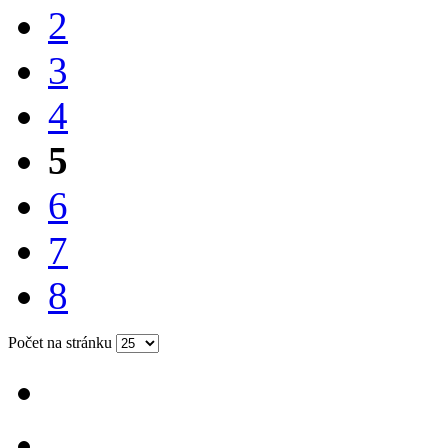
2
3
4
5
6
7
8
Počet na stránku