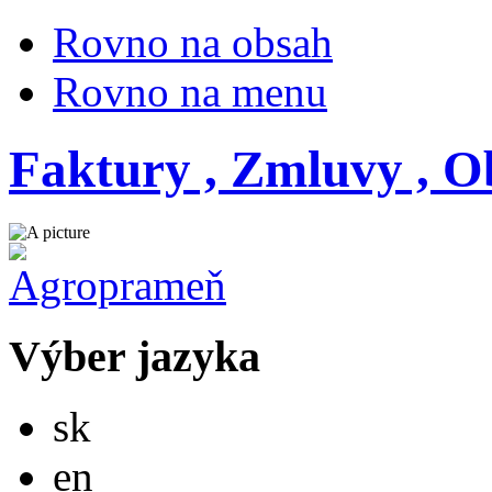
Rovno na obsah
Rovno na menu
Faktury , Zmluvy , O
Výber jazyka
Slovensky
sk
English
en